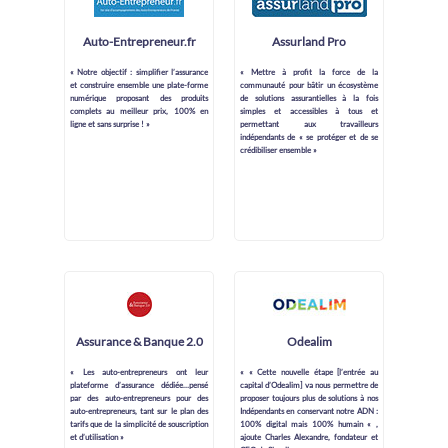
Auto-Entrepreneur.fr
Assurland Pro
« Notre objectif : simplifier l’assurance
« Mettre à profit la force de la
et construire ensemble une plate-forme
communauté pour bâtir un écosystème
numérique proposant des produits
de solutions assurantielles à la fois
complets au meilleur prix, 100% en
simples et accessibles à tous et
ligne et sans surprise ! »
permettant aux travailleurs
indépendants de « se protéger et de se
crédibiliser ensemble »
Assurance & Banque 2.0
Odealim
« Les auto-entrepreneurs ont leur
« « Cette nouvelle étape [l’entrée au
plateforme d’assurance dédiée…pensé
capital d’Odealim] va nous permettre de
par des auto-entrepreneurs pour des
proposer toujours plus de solutions à nos
auto-entrepreneurs, tant sur le plan des
Indépendants en conservant notre ADN :
tarifs que de la simplicité de souscription
100% digital mais 100% humain « ,
et d’utilisation »
ajoute Charles Alexandre, fondateur et