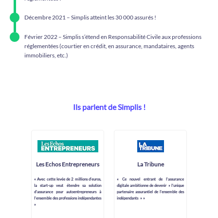
Décembre 2021 – Simplis atteint les 30 000 assurés !
Février 2022 – Simplis s’étend en Responsabilité Civile aux professions
réglementées (courtier en crédit, en assurance, mandataires, agents
immobiliers, etc.)
Ils parlent de Simplis !
Les Echos Entrepreneurs
La Tribune
« Avec cette levée de 2 millions d’euros,
« Ce nouvel entrant de l’assurance
la start-up veut étendre sa solution
digitale ambitionne de devenir » l’unique
d’assurance pour autoentrepreneurs à
partenaire assurantiel de l’ensemble des
l’ensemble des professions indépendantes
indépendants » »
»