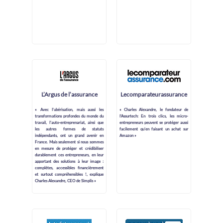
L’Argus de l’assurance
Lecomparateurassurance
« Avec l’ubérisation, mais aussi les
« Charles Alexandre, le fondateur de
transformations profondes du monde du
l’Assurtech: En trois clics, les micro-
travail, l’auto-entreprenariat, ainsi que
entrepreneurs peuvent se protéger aussi
les autres formes de statuts
facilement qu’en faisant un achat sur
indépendants, ont un grand avenir en
Amazon »
France. Mais seulement si nous sommes
en mesure de protéger et crédibiliser
durablement ces entrepreneurs, en leur
apportant des solutions à leur image :
complètes, accessibles financièrement
et surtout compréhensibles !, explique
Charles Alexandre, CEO de Simplis »