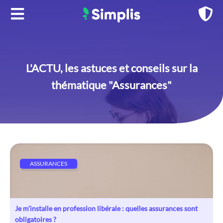
Aller
au
contenu
L'ACTU, les astuces et conseils sur la
thématique "Assurances"
ASSURANCES
Je m’installe en profession libérale : quelles assurances sont
obligatoires ?