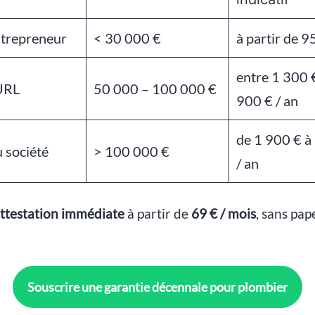
trepreneur
< 30 000 €
à partir de 9
entre 1 300 €
URL
50 000 – 100 000 €
900 € / an
de 1 900 € à
 société
> 100 000 €
/ an
ttestation immédiate
à partir de
69
€ / mois
, sans pap
Souscrire une garantie décennale pour plombier