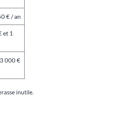
50 € / an
 et 1
 3 000 €
erasse inutile.