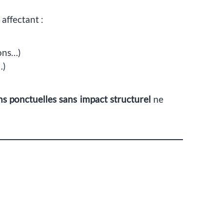
affectant :
ions…)
…)
s ponctuelles sans impact structurel
ne