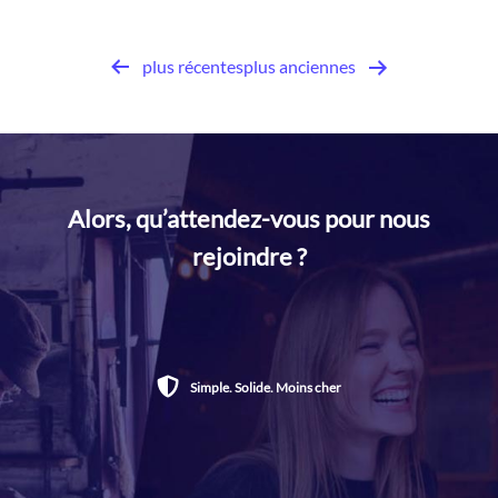
plus récentes
plus anciennes
Pagination
des
publications
Alors, qu’attendez-vous pour nous
rejoindre ?
Simple. Solide. Moins cher