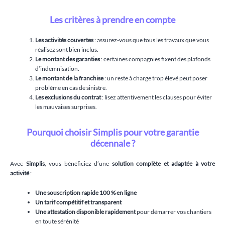
Les critères à prendre en compte
Les activités couvertes
: assurez-vous que tous les travaux que vous
réalisez sont bien inclus.
Le montant des garanties
: certaines compagnies fixent des plafonds
d’indemnisation.
Le montant de la franchise
: un reste à charge trop élevé peut poser
problème en cas de sinistre.
Les exclusions du contrat
: lisez attentivement les clauses pour éviter
les mauvaises surprises.
Pourquoi choisir Simplis pour votre garantie
décennale ?
Avec
Simplis
, vous bénéficiez d’une
solution complète et adaptée à votre
activité
:
Une souscription rapide 100 % en ligne
Un tarif compétitif et transparent
Une attestation disponible rapidement
pour démarrer vos chantiers
en toute sérénité