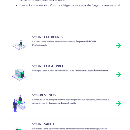
Local Commercial
: Pour protéger les locaux de l’agent commercial
VOTRE ENTREPRISE
Couvrez votre activité et vos clients avec la
Responsabilité Civile
Professionnelle
VOTRE LOCAL PRO
Protégez votre bureau et son contenu avec l’
Assurance Locaux Professionnels
VOS REVENUS
Conservez un revenu pour couvrir vos charges en cas d’accidents, de maladie ou
de décès avec la
Prévoyance Professionnelle
VOTRE SANTE
Améliorez votre couverture santé et vos remboursements de frais grâce à la