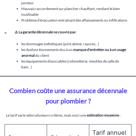
porteur
Mauvais raccordement sur plancher chauffant, rendant le bien
inutilisable
Problème d’évacuation entraînant des affaissements ou infiltrations
⚠️ La garantie décennale ne couvre pas :
les dommages esthétiques (joint abîmé, rayures…)
les dysfonctionnements dus à un
manque d’entretien ou à un usage
anormal
du client
les équipements dissociables (robinetterie, meubles de salle de
bain…)
Combien coûte une assurance décennale
pour plombier ?
Le tarif varie selon plusieurs critères, mais voici une
estimation moyenne
:
Tarif annuel