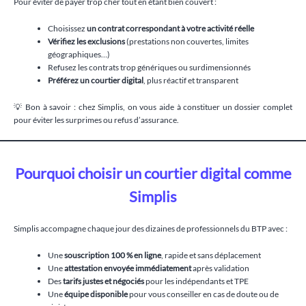
Pour éviter de payer trop cher tout en étant bien couvert :
Choisissez
un contrat correspondant à votre activité réelle
Vérifiez les exclusions
(prestations non couvertes, limites
géographiques…)
Refusez les contrats trop génériques ou surdimensionnés
Préférez un courtier digital
, plus réactif et transparent
💡 Bon à savoir : chez Simplis, on vous aide à constituer un dossier complet
pour éviter les surprimes ou refus d’assurance.
Pourquoi choisir un courtier digital comme
Simplis
Simplis accompagne chaque jour des dizaines de professionnels du BTP avec :
Une
souscription 100 % en ligne
, rapide et sans déplacement
Une
attestation envoyée immédiatement
après validation
Des
tarifs justes et négociés
pour les indépendants et TPE
Une
équipe disponible
pour vous conseiller en cas de doute ou de