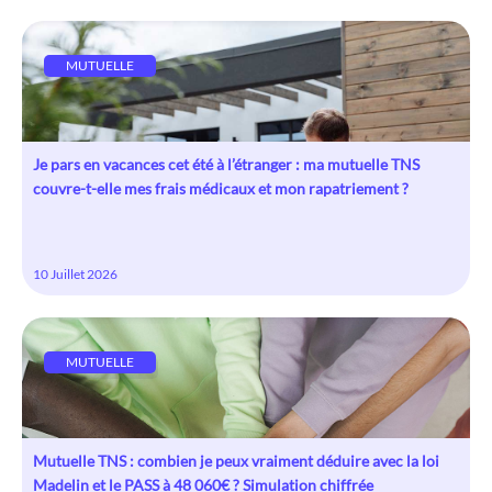
MUTUELLE
Je pars en vacances cet été à l’étranger : ma mutuelle TNS
couvre-t-elle mes frais médicaux et mon rapatriement ?
10 Juillet 2026
MUTUELLE
Mutuelle TNS : combien je peux vraiment déduire avec la loi
Madelin et le PASS à 48 060€ ? Simulation chiffrée