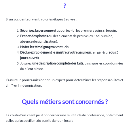
?
Si un accident survient, voici les étapes à suivre :
Sécurisez la personne
et apportez-lui les premiers soins si besoin.
Prenez des photos
ou des éléments de preuve (ex. : sol humide,
absence de signalisation).
Notez les témoignages
éventuels.
Déclarez rapidement le sinistre à votre assureur
, en général
sous 5
jours ouvrés
.
Joignez
une description complète des faits
, ainsi que les coordonnées
du client blessé.
L’assureur pourra missionner un expert pour déterminer les responsabilités et
chiffrer l’indemnisation.
Quels métiers sont concernés ?
La chute d’un client peut concerner une multitude de professions, notamment
celles qui accueillent du public dans un local :