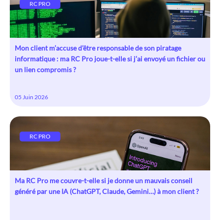
RC PRO
Mon client m’accuse d’être responsable de son piratage
informatique : ma RC Pro joue-t-elle si j’ai envoyé un fichier ou
un lien compromis ?
05 Juin 2026
RC PRO
Ma RC Pro me couvre-t-elle si je donne un mauvais conseil
généré par une IA (ChatGPT, Claude, Gemini…) à mon client ?