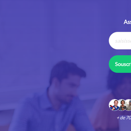
Ass
Souscri
+ de 7