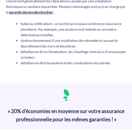
concernent généralement les réparations causées par une installation
thermique ou sanitaire imparfaite. Plusieurs dommages sont pris en charge par
la
garantie décennale plombier
:
fuites ou infiltrations : ce sont les principaux sinistres en assurance
plomberie. Par exemple, une soudure mal réalisée ou une pièce
défectueuse installée ;
dysfonctionnement d’une installation de robinetterie causant le
descellement des murs et des pièces ;
défaillances de la climatisation, du chauffage central ou d’une pompe
à chaleur ;
défaillances de la tuyauterie et des canalisations encastrées.
« 20% d’économies en moyenne sur votre assurance
professionnelle pour les mêmes garanties ! »