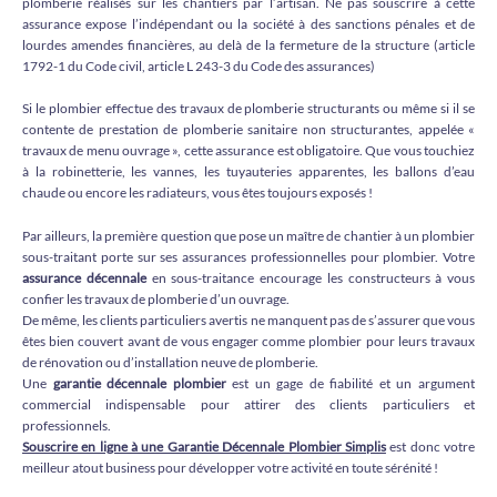
plomberie réalisés sur les chantiers par l’artisan. Ne pas souscrire à cette
assurance expose l’indépendant ou la société à des sanctions pénales et de
lourdes amendes financières, au delà de la fermeture de la structure (article
1792-1 du Code civil, article L 243-3 du Code des assurances)
Si le plombier effectue des travaux de plomberie structurants ou même si il se
contente de prestation de plomberie sanitaire non structurantes, appelée «
travaux de menu ouvrage », cette assurance est obligatoire. Que vous touchiez
à la robinetterie, les vannes, les tuyauteries apparentes, les ballons d’eau
chaude ou encore les radiateurs, vous êtes toujours exposés !
Par ailleurs, la première question que pose un maître de chantier à un plombier
sous-traitant porte sur ses assurances professionnelles pour plombier. Votre
assurance décennale
en sous-traitance encourage les constructeurs à vous
confier les travaux de plomberie d’un ouvrage.
De même, les clients particuliers avertis ne manquent pas de s’assurer que vous
êtes bien couvert avant de vous engager comme plombier pour leurs travaux
de rénovation ou d’installation neuve de plomberie.
Une
garantie décennale plombier
est un gage de fiabilité et un argument
commercial indispensable pour attirer des clients particuliers et
professionnels.
Souscrire en ligne à une Garantie Décennale Plombier Simplis
est donc votre
meilleur atout business pour développer votre activité en toute sérénité !